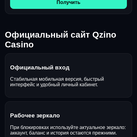
Получить
Официальный сайт Qzino
Casino
Официальный вход
Стабильная мобильная версия, быстрый
интерфейс и удобный личный кабинет.
Рабочее зеркало
При блокировках используйте актуальное зеркало:
аккаунт, баланс и история остаются прежними.