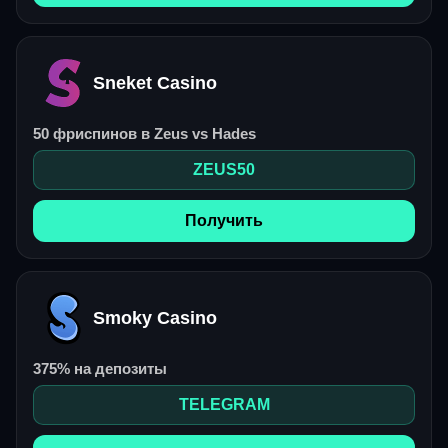
Sneket Casino
50 фриспинов в Zeus vs Hades
ZEUS50
Получить
Smoky Casino
375% на депозиты
TELEGRAM