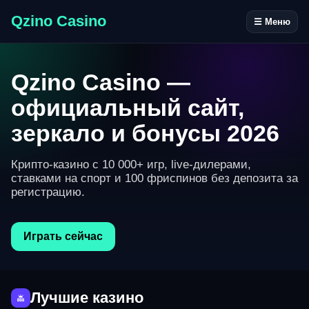
Qzino Casino
☰ Меню
Qzino Casino —
официальный сайт,
зеркало и бонусы 2026
Крипто-казино с 10 000+ игр, live-дилерами,
ставками на спорт и 100 фриспинов без депозита за
регистрацию.
Играть сейчас
Лучшие казино