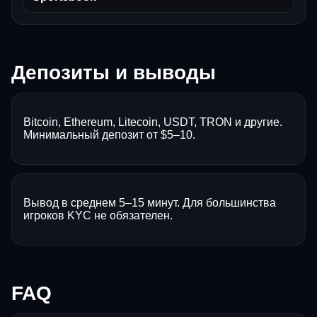
Депозиты и выводы
Bitcoin, Ethereum, Litecoin, USDT, TRON и другие.
Минимальный депозит от $5–10.
Вывод в среднем 5–15 минут. Для большинства
игроков KYC не обязателен.
FAQ