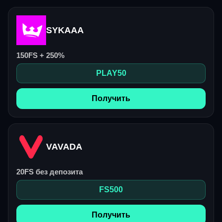
SYKAAA
150FS + 250%
PLAY50
Получить
VAVADA
20FS без депозита
FS500
Получить