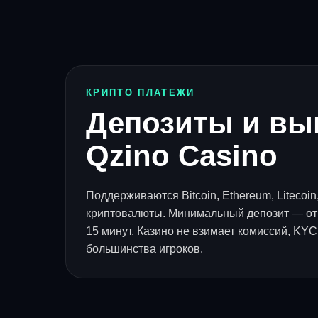
КРИПТО ПЛАТЕЖИ
Депозиты и вы
Qzino Casino
Поддерживаются Bitcoin, Ethereum, Litecoi
криптовалюты. Минимальный депозит — от 
15 минут. Казино не взимает комиссий, KYC
большинства игроков.