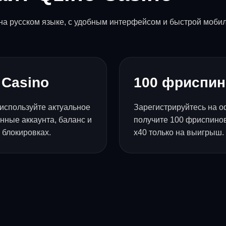
на русском языке, с удобным интерфейсом и быстрой мобил
 Casino
100 фриспин
используйте актуальное
Зарегистрируйтесь на о
нные аккаунта, баланс и
получите 100 фриспинов
 блокировках.
x40 только на выигрыш.