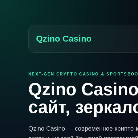
Qzino Casino
NEXT-GEN CRYPTO CASINO & SPORTSBO
Qzino Casi
сайт, зеркал
Qzino Casino — современное крипто-ка