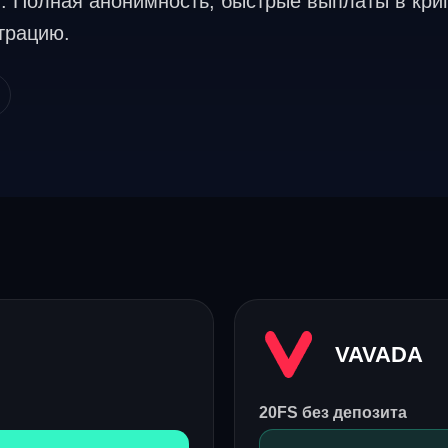
. Полная анонимность, быстрые выплаты в кри
трацию.
VAVADA
20FS без депозита