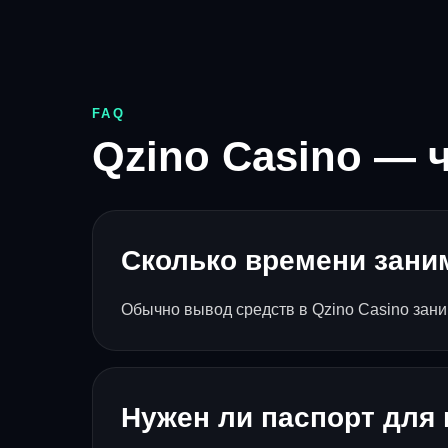
FAQ
Qzino Casino — 
Сколько времени зани
Обычно вывод средств в Qzino Casino заним
Нужен ли паспорт для