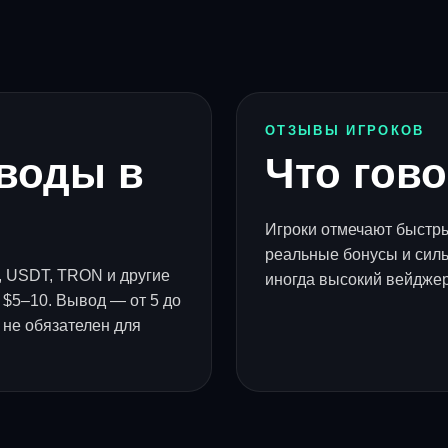
ОТЗЫВЫ ИГРОКОВ
воды в
Что гово
Игроки отмечают быстр
реальные бонусы и сил
n, USDT, TRON и другие
иногда высокий вейджер
$5–10. Вывод — от 5 до
 не обязателен для