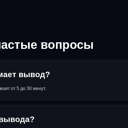
частые вопросы
мает вывод?
ает от 5 до 30 минут.
 вывода?