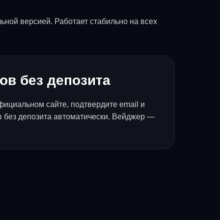
ьной версией. Работает стабильно на всех
ов без депозита
фициальном сайте, подтвердите email и
 без депозита автоматически. Вейджер —