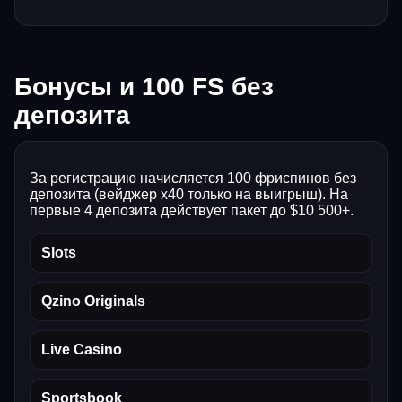
Бонусы и 100 FS без
депозита
За регистрацию начисляется 100 фриспинов без
депозита (вейджер x40 только на выигрыш). На
первые 4 депозита действует пакет до $10 500+.
Slots
Qzino Originals
Live Casino
Sportsbook