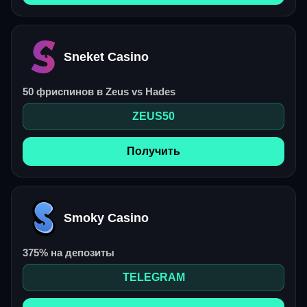
Sneket Casino
50 фриспинов в Zeus vs Hades
ZEUS50
Получить
Smoky Casino
375% на депозиты
TELEGRAM