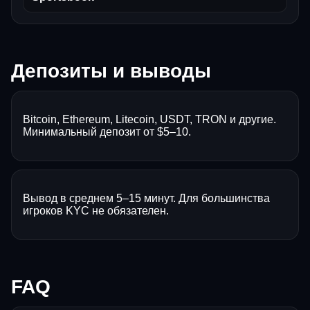
Депозиты и выводы
Bitcoin, Ethereum, Litecoin, USDT, TRON и другие.
Минимальный депозит от $5–10.
Вывод в среднем 5–15 минут. Для большинства
игроков KYC не обязателен.
FAQ