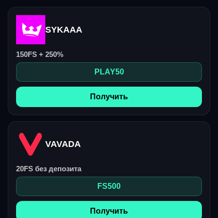
SYKAAA
150FS + 250%
PLAY50
Получить
VAVADA
20FS без депозита
FS500
Получить