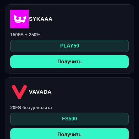
SYKAAA
150FS + 250%
PLAY50
Получить
VAVADA
20FS без депозита
FS500
Получить