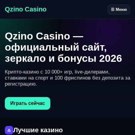
Qzino Casino
☰ Меню
Qzino Casino —
официальный сайт,
зеркало и бонусы 2026
Крипто-казино с 10 000+ игр, live-дилерами,
ставками на спорт и 100 фриспинов без депозита за
регистрацию.
Играть сейчас
Лучшие казино