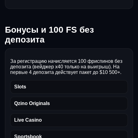
Бонусы и 100 FS без
депозита
За регистрацию начисляется 100 фриспинов без
депозита (вейджер x40 только на выигрыш). На
первые 4 депозита действует пакет до $10 500+.
Slots
Qzino Originals
Live Casino
Sportsbook