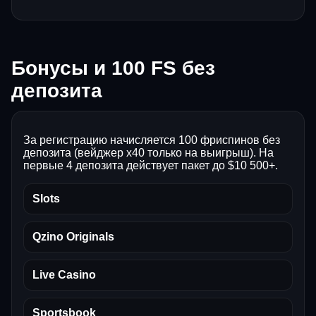
Бонусы и 100 FS без
депозита
За регистрацию начисляется 100 фриспинов без
депозита (вейджер x40 только на выигрыш). На
первые 4 депозита действует пакет до $10 500+.
Slots
Qzino Originals
Live Casino
Sportsbook