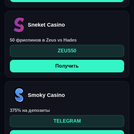
Sneket Casino
50 фриспинов в Zeus vs Hades
ZEUS50
Получить
Smoky Casino
375% на депозиты
TELEGRAM