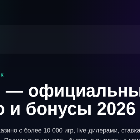
OK
no — официальн
о и бонусы 2026
зино с более 10 000 игр, live-дилерами, ставк