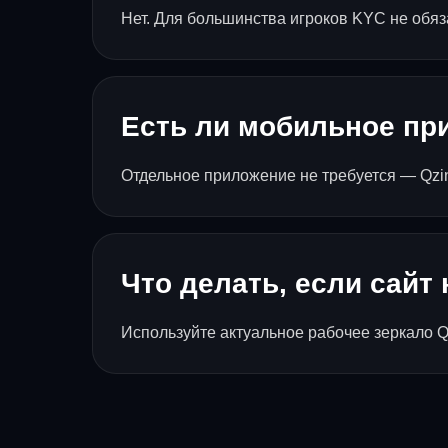
Нет. Для большинства игроков KYC не обяз
Есть ли мобильное пр
Отдельное приложение не требуется — Qzin
Что делать, если сайт
Используйте актуальное рабочее зеркало Q