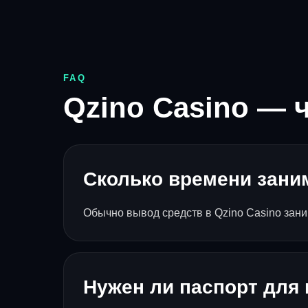
FAQ
Qzino Casino — 
Сколько времени зани
Обычно вывод средств в Qzino Casino заним
Нужен ли паспорт для