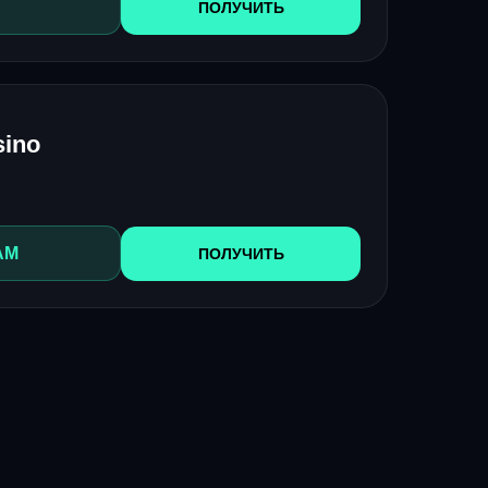
ПОЛУЧИТЬ
ino
AM
ПОЛУЧИТЬ