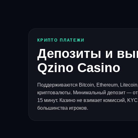
КРИПТО ПЛАТЕЖИ
Депозиты и вы
Qzino Casino
Поддерживаются Bitcoin, Ethereum, Litecoi
криптовалюты. Минимальный депозит — от 
15 минут. Казино не взимает комиссий, KYC
большинства игроков.