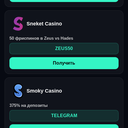
Sneket Casino
50 фриспинов в Zeus vs Hades
ZEUS50
Получить
Smoky Casino
375% на депозиты
TELEGRAM