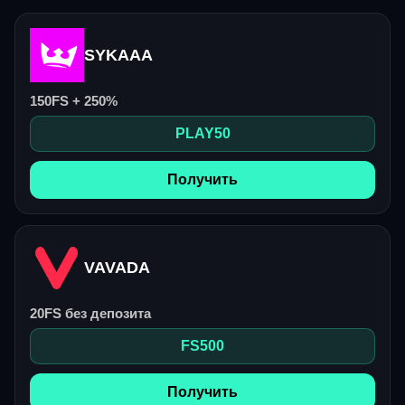
SYKAAA
150FS + 250%
PLAY50
Получить
VAVADA
20FS без депозита
FS500
Получить