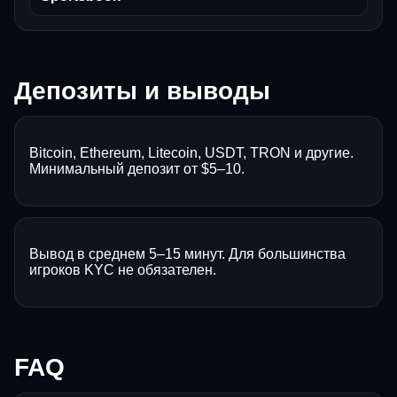
Депозиты и выводы
Bitcoin, Ethereum, Litecoin, USDT, TRON и другие.
Минимальный депозит от $5–10.
Вывод в среднем 5–15 минут. Для большинства
игроков KYC не обязателен.
FAQ