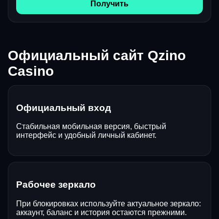
Получить
Официальный сайт Qzino
Casino
Официальный вход
Стабильная мобильная версия, быстрый
интерфейс и удобный личный кабинет.
Рабочее зеркало
При блокировках используйте актуальное зеркало:
аккаунт, баланс и история остаются прежними.