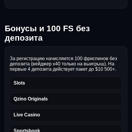
Бонусы и 100 FS без
депозита
За регистрацию начисляется 100 фриспинов без
депозита (вейджер x40 только на выигрыш). На
первые 4 депозита действует пакет до $10 500+.
Slots
Qzino Originals
Live Casino
Sportsbook