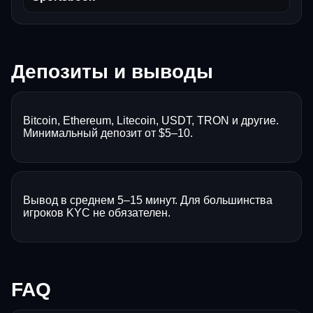
Депозиты и выводы
Bitcoin, Ethereum, Litecoin, USDT, TRON и другие.
Минимальный депозит от $5–10.
Вывод в среднем 5–15 минут. Для большинства
игроков KYC не обязателен.
FAQ