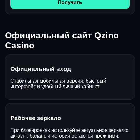
Получить
Официальный сайт Qzino
Casino
Официальный вход
Стабильная мобильная версия, быстрый
интерфейс и удобный личный кабинет.
Рабочее зеркало
При блокировках используйте актуальное зеркало:
аккаунт, баланс и история остаются прежними.