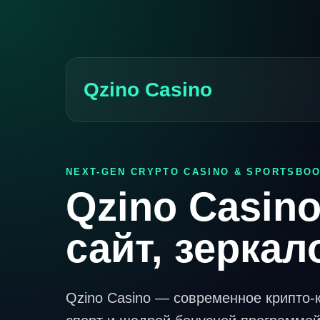
Qzino Casino
NEXT-GEN CRYPTO CASINO & SPORTSBO
Qzino Casi
сайт, зеркал
Qzino Casino — современное крипто-ка