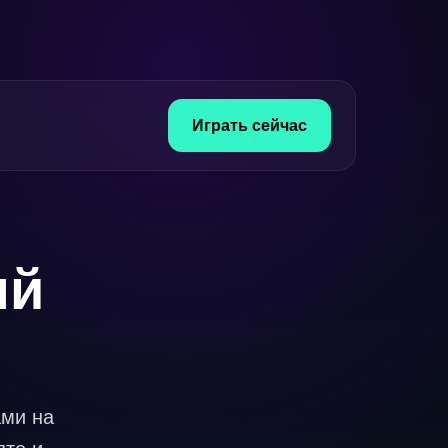
Играть сейчас
ый
ами на