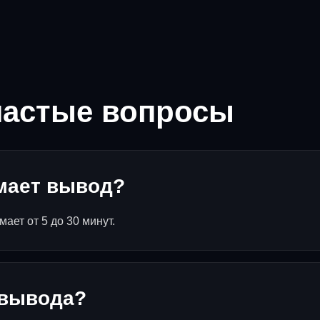
частые вопросы
мает вывод?
ает от 5 до 30 минут.
 вывода?