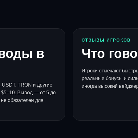
ОТЗЫВЫ ИГРОКОВ
воды в
Что гово
Игроки отмечают быстр
реальные бонусы и сил
n, USDT, TRON и другие
иногда высокий вейджер
$5–10. Вывод — от 5 до
 не обязателен для