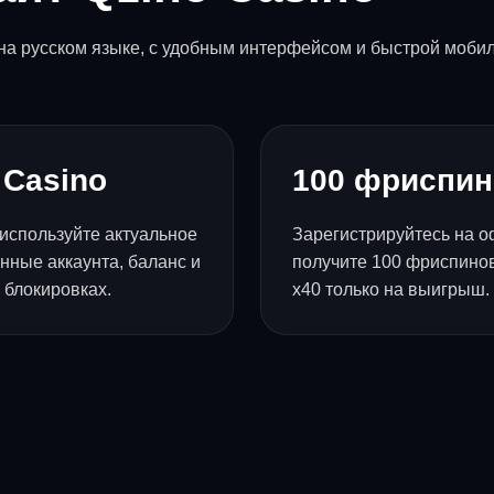
на русском языке, с удобным интерфейсом и быстрой мобил
 Casino
100 фриспин
используйте актуальное
Зарегистрируйтесь на о
нные аккаунта, баланс и
получите 100 фриспинов
 блокировках.
x40 только на выигрыш.