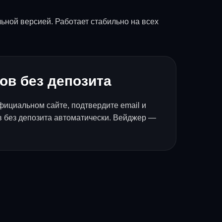
ьной версией. Работает стабильно на всех
ов без депозита
фициальном сайте, подтвердите email и
 без депозита автоматически. Вейджер —