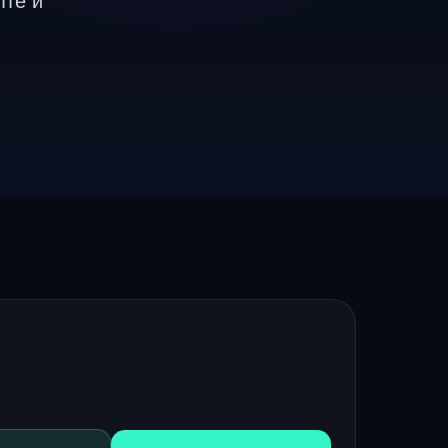
пте и