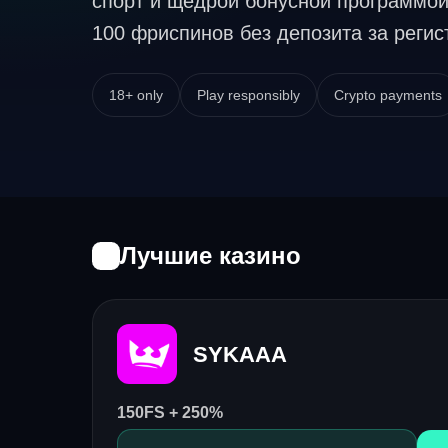
спорт и щедрой бонусной программой
100 фриспинов без депозита за регис
18+ only
Play responsibly
Crypto payments
Лучшие казино
SYKAAA
150FS + 250%