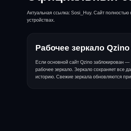
Актуальная ссылка: Sosi_Huy. Сайт полностью 
устройствах.
Рабочее зеркало Qzino
Если основной сайт Qzino заблокирован — 
рабочее зеркало. Зеркало сохраняет все да
историю. Свежие зеркала обновляются при