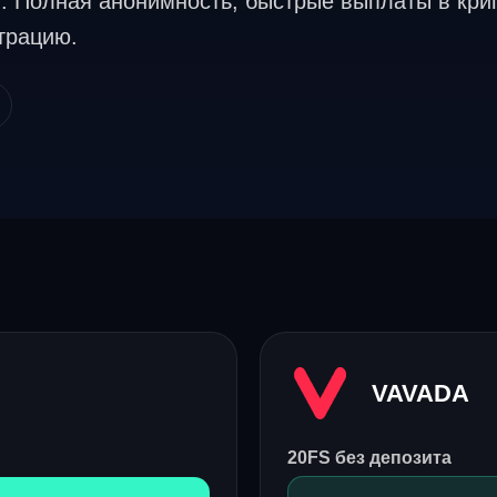
. Полная анонимность, быстрые выплаты в кри
трацию.
VAVADA
20FS без депозита