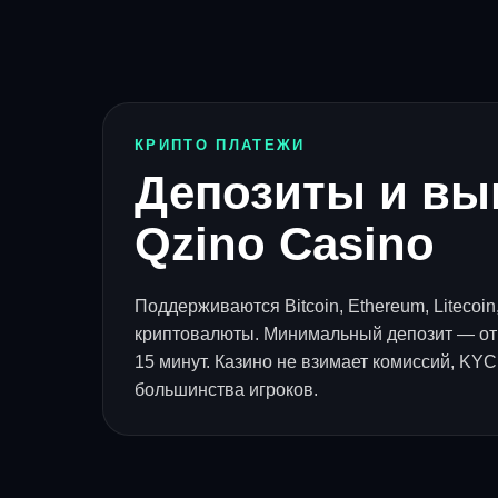
КРИПТО ПЛАТЕЖИ
Депозиты и вы
Qzino Casino
Поддерживаются Bitcoin, Ethereum, Litecoi
криптовалюты. Минимальный депозит — от 
15 минут. Казино не взимает комиссий, KYC
большинства игроков.