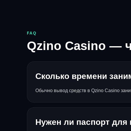
FAQ
Qzino Casino — 
Сколько времени зани
Обычно вывод средств в Qzino Casino заним
Нужен ли паспорт для