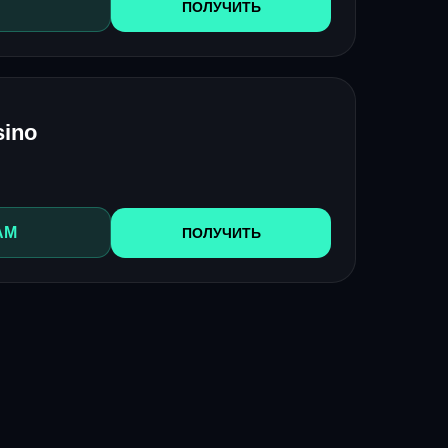
ПОЛУЧИТЬ
ino
AM
ПОЛУЧИТЬ