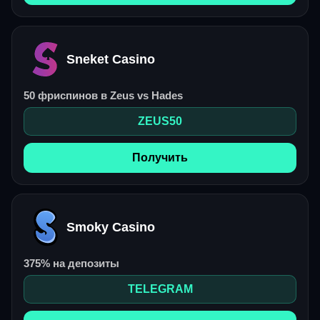
Sneket Casino
50 фриспинов в Zeus vs Hades
ZEUS50
Получить
Smoky Casino
375% на депозиты
TELEGRAM