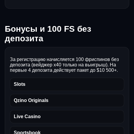
Бонусы и 100 FS без
депозита
За регистрацию начисляется 100 фриспинов без
депозита (вейджер x40 только на выигрыш). На
первые 4 депозита действует пакет до $10 500+.
Slots
Qzino Originals
Live Casino
Sportsbook