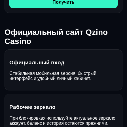
Получить
Официальный сайт Qzino
Casino
Официальный вход
Стабильная мобильная версия, быстрый
интерфейс и удобный личный кабинет.
Рабочее зеркало
При блокировках используйте актуальное зеркало:
аккаунт, баланс и история остаются прежними.