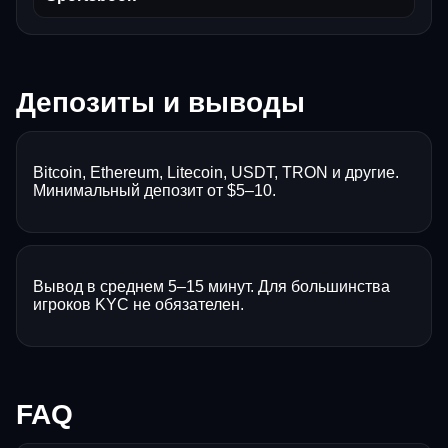
Депозиты и выводы
Bitcoin, Ethereum, Litecoin, USDT, TRON и другие.
Минимальный депозит от $5–10.
Вывод в среднем 5–15 минут. Для большинства
игроков KYC не обязателен.
FAQ