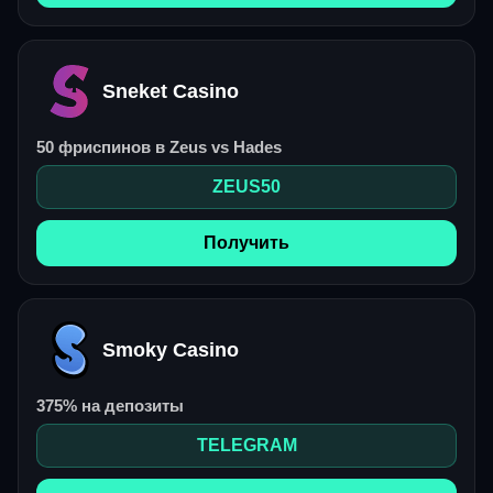
Sneket Casino
50 фриспинов в Zeus vs Hades
ZEUS50
Получить
Smoky Casino
375% на депозиты
TELEGRAM