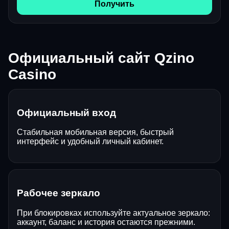
Получить
Официальный сайт Qzino
Casino
Официальный вход
Стабильная мобильная версия, быстрый
интерфейс и удобный личный кабинет.
Рабочее зеркало
При блокировках используйте актуальное зеркало:
аккаунт, баланс и история остаются прежними.