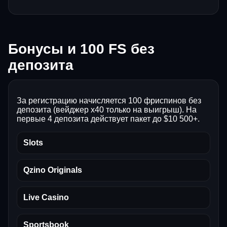
Бонусы и 100 FS без
депозита
За регистрацию начисляется 100 фриспинов без
депозита (вейджер x40 только на выигрыш). На
первые 4 депозита действует пакет до $10 500+.
Slots
Qzino Originals
Live Casino
Sportsbook