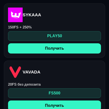
SYKAAA
150FS + 250%
PLAY50
Получить
VAVADA
20FS без депозита
FS500
Получить