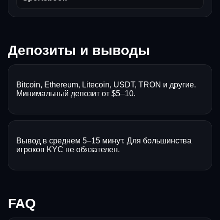
Депозиты и выводы
Bitcoin, Ethereum, Litecoin, USDT, TRON и другие.
Минимальный депозит от $5–10.
Вывод в среднем 5–15 минут. Для большинства
игроков KYC не обязателен.
FAQ