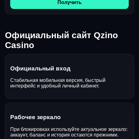
Получить
Официальный сайт Qzino
Casino
Официальный вход
Стабильная мобильная версия, быстрый
интерфейс и удобный личный кабинет.
Рабочее зеркало
При блокировках используйте актуальное зеркало:
аккаунт, баланс и история остаются прежними.