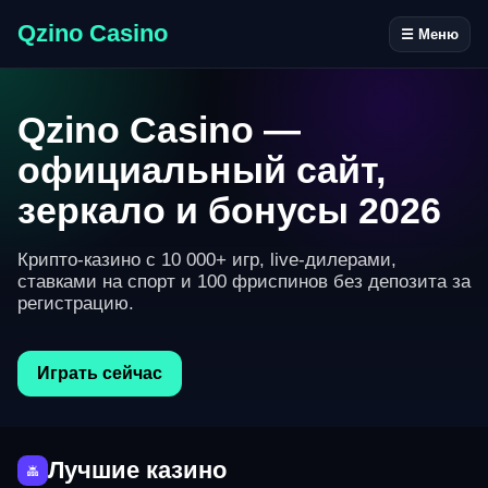
Qzino Casino
☰ Меню
Qzino Casino —
официальный сайт,
зеркало и бонусы 2026
Крипто-казино с 10 000+ игр, live-дилерами,
ставками на спорт и 100 фриспинов без депозита за
регистрацию.
Играть сейчас
Лучшие казино