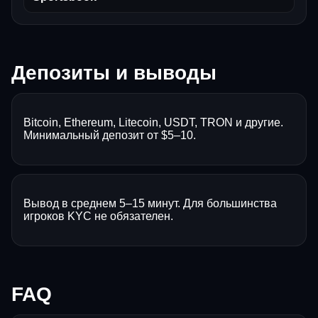
Депозиты и выводы
Bitcoin, Ethereum, Litecoin, USDT, TRON и другие.
Минимальный депозит от $5–10.
Вывод в среднем 5–15 минут. Для большинства
игроков KYC не обязателен.
FAQ