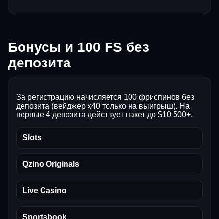
Бонусы и 100 FS без
депозита
За регистрацию начисляется 100 фриспинов без
депозита (вейджер x40 только на выигрыш). На
первые 4 депозита действует пакет до $10 500+.
Slots
Qzino Originals
Live Casino
Sportsbook