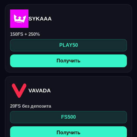
SYKAAA
150FS + 250%
PLAY50
Получить
VAVADA
20FS без депозита
FS500
Получить