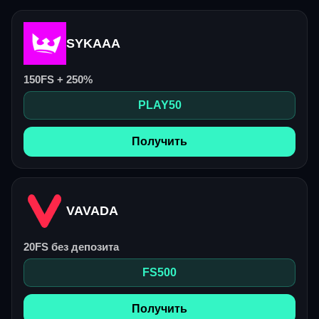
SYKAAA
150FS + 250%
PLAY50
Получить
VAVADA
20FS без депозита
FS500
Получить