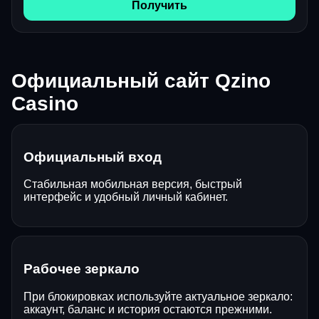
Получить
Официальный сайт Qzino
Casino
Официальный вход
Стабильная мобильная версия, быстрый
интерфейс и удобный личный кабинет.
Рабочее зеркало
При блокировках используйте актуальное зеркало:
аккаунт, баланс и история остаются прежними.