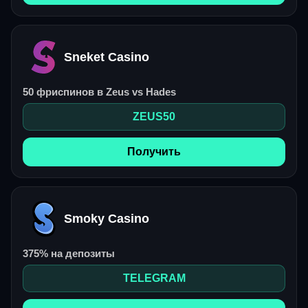
Sneket Casino
50 фриспинов в Zeus vs Hades
ZEUS50
Получить
Smoky Casino
375% на депозиты
TELEGRAM