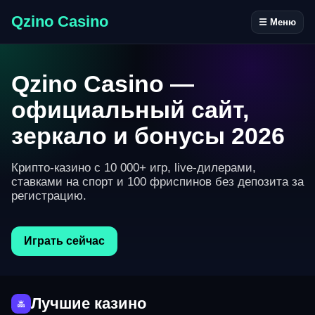
Qzino Casino
☰ Меню
Qzino Casino —
официальный сайт,
зеркало и бонусы 2026
Крипто-казино с 10 000+ игр, live-дилерами,
ставками на спорт и 100 фриспинов без депозита за
регистрацию.
Играть сейчас
Лучшие казино