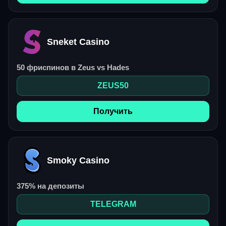
Sneket Casino
50 фриспинов в Zeus vs Hades
ZEUS50
Получить
Smoky Casino
375% на депозиты
TELEGRAM