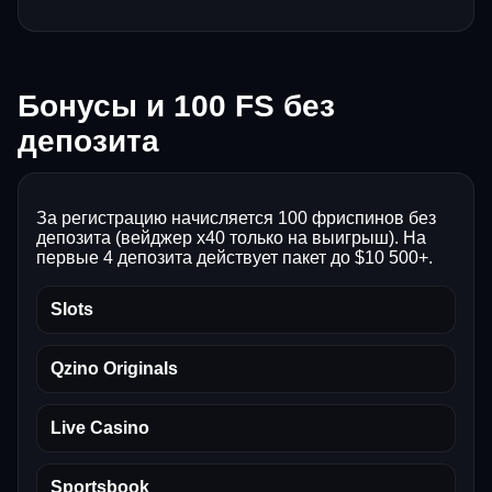
Бонусы и 100 FS без
депозита
За регистрацию начисляется 100 фриспинов без
депозита (вейджер x40 только на выигрыш). На
первые 4 депозита действует пакет до $10 500+.
Slots
Qzino Originals
Live Casino
Sportsbook