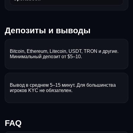
Депозиты и выводы
Bitcoin, Ethereum, Litecoin, USDT, TRON и другие.
Минимальный депозит от $5–10.
Вывод в среднем 5–15 минут. Для большинства
игроков KYC не обязателен.
FAQ