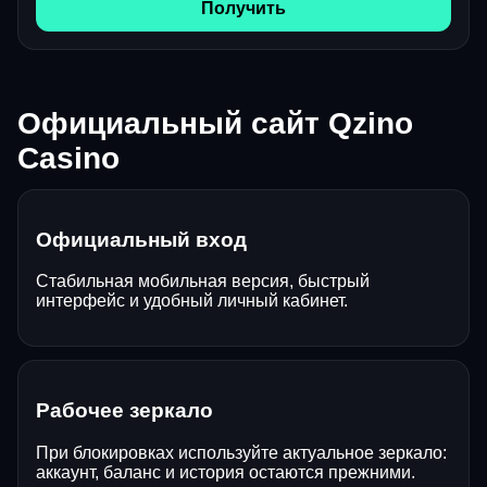
Получить
Официальный сайт Qzino
Casino
Официальный вход
Стабильная мобильная версия, быстрый
интерфейс и удобный личный кабинет.
Рабочее зеркало
При блокировках используйте актуальное зеркало:
аккаунт, баланс и история остаются прежними.