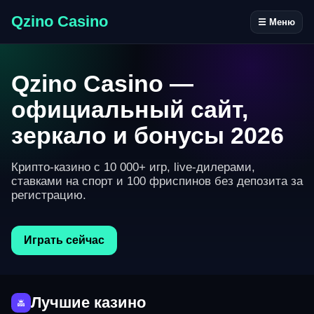
Qzino Casino
☰ Меню
Qzino Casino —
официальный сайт,
зеркало и бонусы 2026
Крипто-казино с 10 000+ игр, live-дилерами,
ставками на спорт и 100 фриспинов без депозита за
регистрацию.
Играть сейчас
Лучшие казино