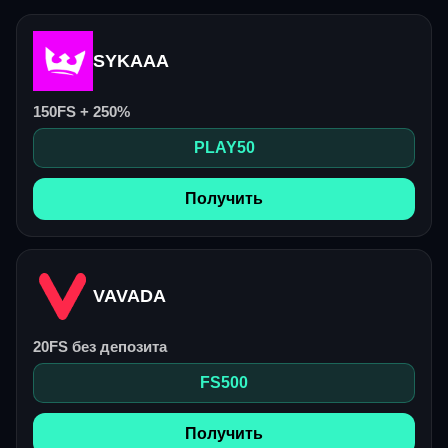
SYKAAA
150FS + 250%
PLAY50
Получить
VAVADA
20FS без депозита
FS500
Получить