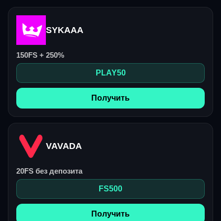
SYKAAA
150FS + 250%
PLAY50
Получить
VAVADA
20FS без депозита
FS500
Получить