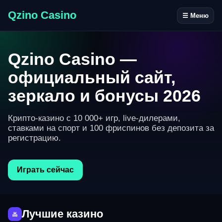
Qzino Casino
☰ Меню
Qzino Casino —
официальный сайт,
зеркало и бонусы 2026
Крипто-казино с 10 000+ игр, live-дилерами,
ставками на спорт и 100 фриспинов без депозита за
регистрацию.
Играть сейчас
Лучшие казино