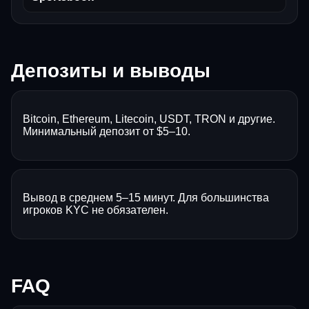
Депозиты и выводы
Bitcoin, Ethereum, Litecoin, USDT, TRON и другие.
Минимальный депозит от $5–10.
Вывод в среднем 5–15 минут. Для большинства
игроков KYC не обязателен.
FAQ