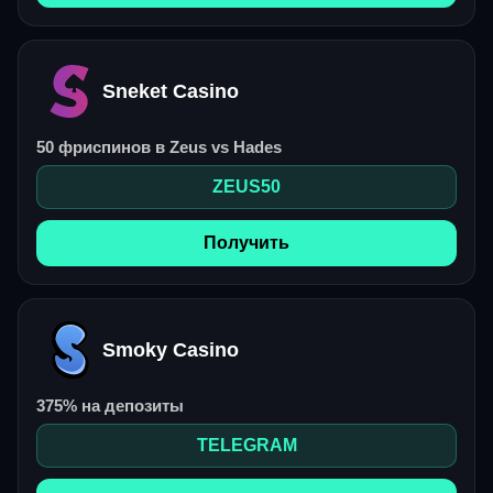
Sneket Casino
50 фриспинов в Zeus vs Hades
ZEUS50
Получить
Smoky Casino
375% на депозиты
TELEGRAM