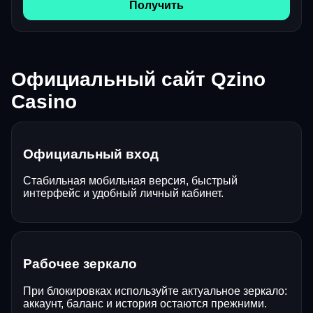
Получить
Официальный сайт Qzino
Casino
Официальный вход
Стабильная мобильная версия, быстрый
интерфейс и удобный личный кабинет.
Рабочее зеркало
При блокировках используйте актуальное зеркало:
аккаунт, баланс и история остаются прежними.