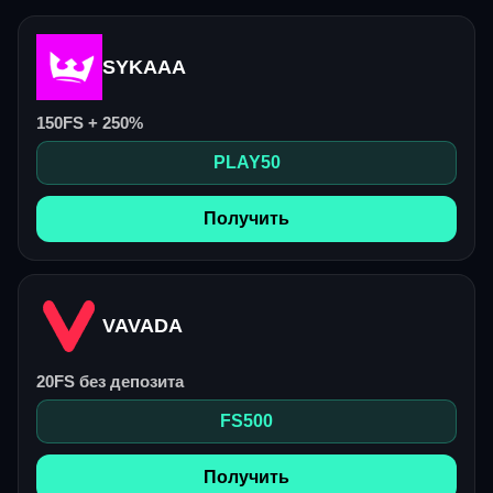
SYKAAA
150FS + 250%
PLAY50
Получить
VAVADA
20FS без депозита
FS500
Получить