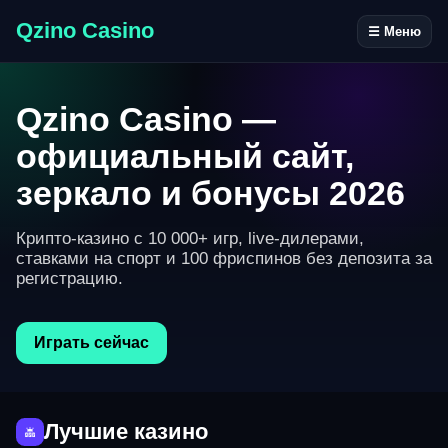
Qzino Casino
☰ Меню
Qzino Casino —
официальный сайт,
зеркало и бонусы 2026
Крипто-казино с 10 000+ игр, live-дилерами,
ставками на спорт и 100 фриспинов без депозита за
регистрацию.
Играть сейчас
Лучшие казино