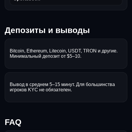
Депозиты и выводы
Bitcoin, Ethereum, Litecoin, USDT, TRON и другие.
Минимальный депозит от $5–10.
Вывод в среднем 5–15 минут. Для большинства
игроков KYC не обязателен.
FAQ