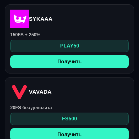
SYKAAA
150FS + 250%
PLAY50
Получить
VAVADA
20FS без депозита
FS500
Получить