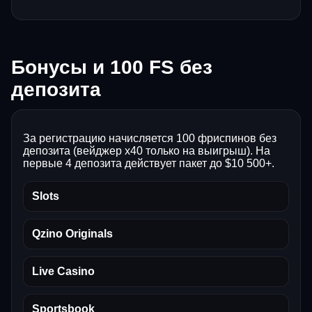
Бонусы и 100 FS без
депозита
За регистрацию начисляется 100 фриспинов без
депозита (вейджер x40 только на выигрыш). На
первые 4 депозита действует пакет до $10 500+.
Slots
Qzino Originals
Live Casino
Sportsbook