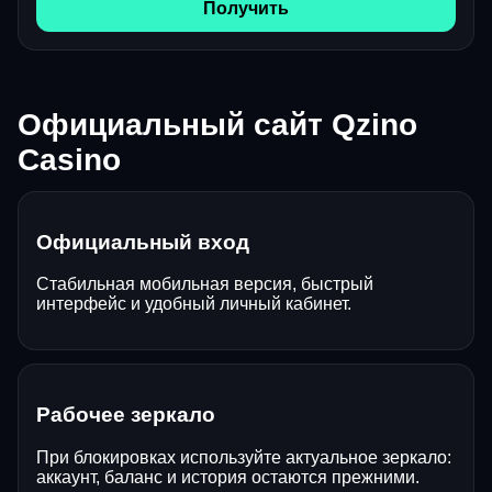
Получить
Официальный сайт Qzino
Casino
Официальный вход
Стабильная мобильная версия, быстрый
интерфейс и удобный личный кабинет.
Рабочее зеркало
При блокировках используйте актуальное зеркало:
аккаунт, баланс и история остаются прежними.