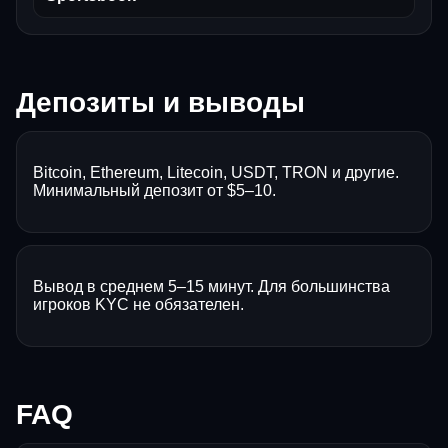
Депозиты и выводы
Bitcoin, Ethereum, Litecoin, USDT, TRON и другие.
Минимальный депозит от $5–10.
Вывод в среднем 5–15 минут. Для большинства
игроков KYC не обязателен.
FAQ