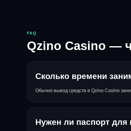
FAQ
Qzino Casino — 
Сколько времени зани
Обычно вывод средств в Qzino Casino заним
Нужен ли паспорт для