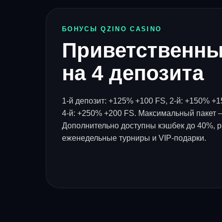
БОНУСЫ QZINO CASINO
Приветственны
на 4 депозита
1-й депозит: +125% +100 FS, 2-й: +150% +1
4-й: +250% +200 FS. Максимальный пакет 
Дополнительно доступны кэшбек до 40%, р
еженедельные турниры и VIP-подарки.