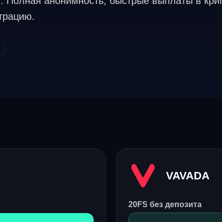
. Полная анонимность, быстрые выплаты в кри
трацию.
VAVADA
20FS без депозита