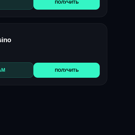
ПОЛУЧИТЬ
ino
AM
ПОЛУЧИТЬ