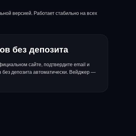
ьной версией. Работает стабильно на всех
ов без депозита
фициальном сайте, подтвердите email и
 без депозита автоматически. Вейджер —