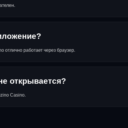
ателен.
иложение?
o отлично работает через браузер.
 не открывается?
zino Casino.