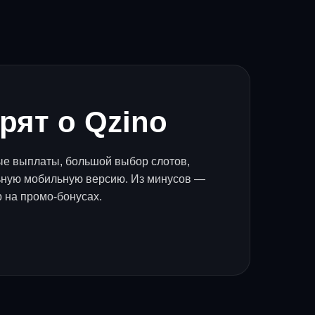
рят о Qzino
ые выплаты, большой выбор слотов,
ьную мобильную версию. Из минусов —
 на промо-бонусах.