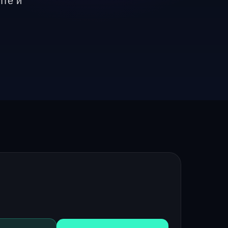
пте и