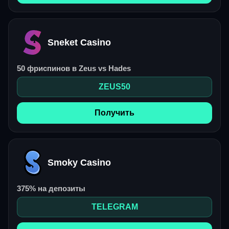
Sneket Casino
50 фриспинов в Zeus vs Hades
ZEUS50
Получить
Smoky Casino
375% на депозиты
TELEGRAM