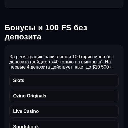
Бонусы и 100 FS без
депозита
За регистрацию начисляется 100 фриспинов без
депозита (вейджер x40 только на выигрыш). На
первые 4 депозита действует пакет до $10 500+.
Slots
Qzino Originals
Live Casino
Sportsbook