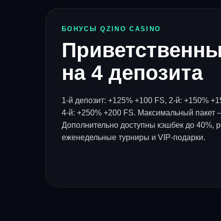
БОНУСЫ QZINO CASINO
Приветственны
на 4 депозита
1-й депозит: +125% +100 FS, 2-й: +150% +1
4-й: +250% +200 FS. Максимальный пакет 
Дополнительно доступны кэшбек до 40%, р
еженедельные турниры и VIP-подарки.