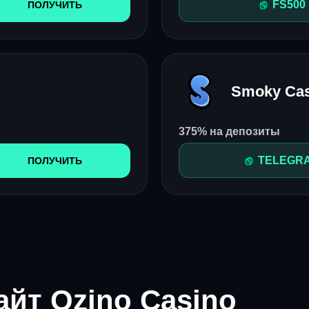
FS500
ПОЛУЧИТЬ
Smoky Cas
375% на депозиты
TELEGR
ПОЛУЧИТЬ
йт Qzino Casino