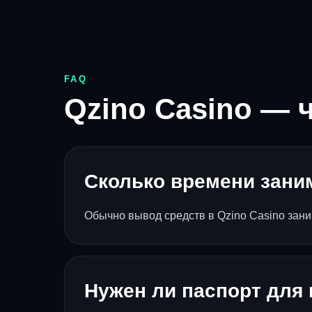
FAQ
Qzino Casino — 
Сколько времени зани
Обычно вывод средств в Qzino Casino заним
Нужен ли паспорт для