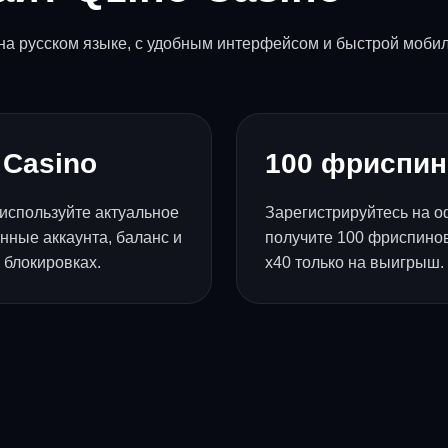
на русском языке, с удобным интерфейсом и быстрой мобил
 Casino
100 фриспин
используйте актуальное
Зарегистрируйтесь на о
нные аккаунта, баланс и
получите 100 фриспинов
 блокировках.
x40 только на выигрыш.