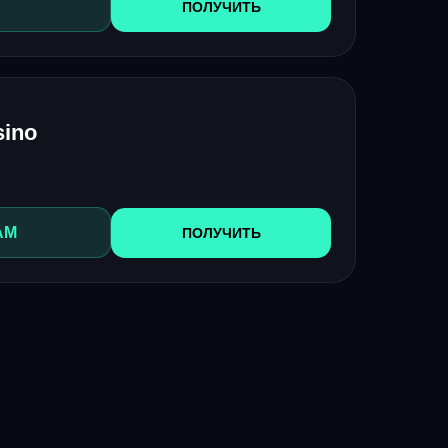
ПОЛУЧИТЬ
ino
AM
ПОЛУЧИТЬ