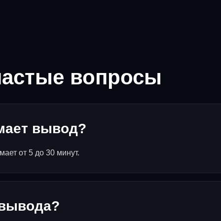
частые вопросы
мает вывод?
ает от 5 до 30 минут.
 вывода?