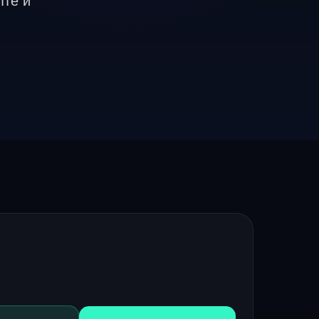
пте и