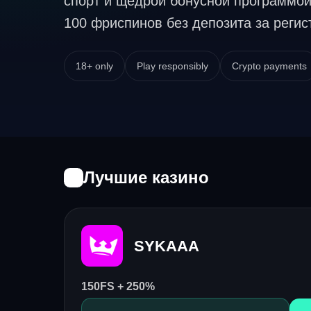
спорт и щедрой бонусной программой
100 фриспинов без депозита за регис
18+ only
Play responsibly
Crypto payments
Лучшие казино
SYKAAA
150FS + 250%