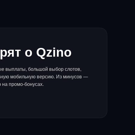
рят о Qzino
ые выплаты, большой выбор слотов,
ьную мобильную версию. Из минусов —
 на промо-бонусах.