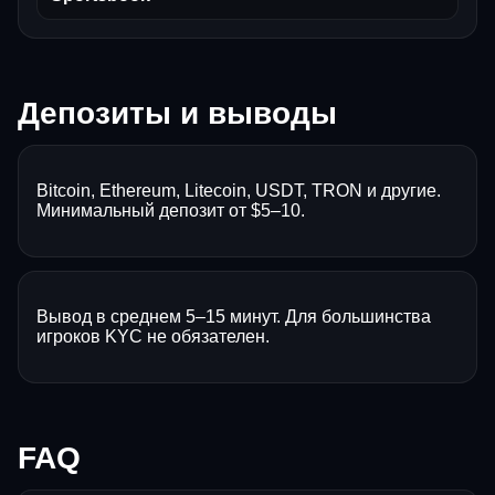
Депозиты и выводы
Bitcoin, Ethereum, Litecoin, USDT, TRON и другие.
Минимальный депозит от $5–10.
Вывод в среднем 5–15 минут. Для большинства
игроков KYC не обязателен.
FAQ