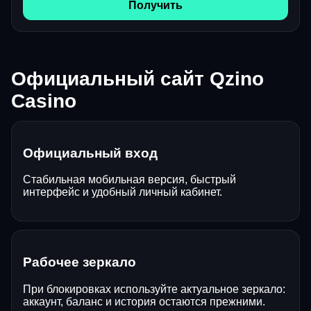
Получить
Официальный сайт Qzino
Casino
Официальный вход
Стабильная мобильная версия, быстрый
интерфейс и удобный личный кабинет.
Рабочее зеркало
При блокировках используйте актуальное зеркало:
аккаунт, баланс и история остаются прежними.