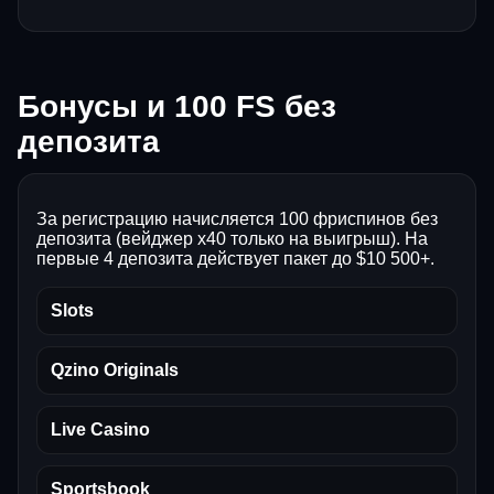
Бонусы и 100 FS без
депозита
За регистрацию начисляется 100 фриспинов без
депозита (вейджер x40 только на выигрыш). На
первые 4 депозита действует пакет до $10 500+.
Slots
Qzino Originals
Live Casino
Sportsbook