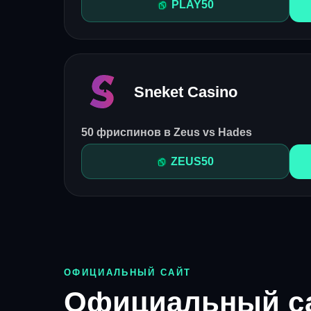
PLAY50
Sneket Casino
50 фриспинов в Zeus vs Hades
ZEUS50
ОФИЦИАЛЬНЫЙ САЙТ
Официальный са