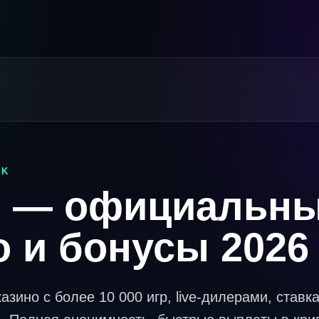
OK
no — официальн
о и бонусы 2026
зино с более 10 000 игр, live-дилерами, ставк