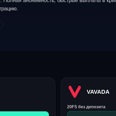
. Полная анонимность, быстрые выплаты в кри
трацию.
VAVADA
20FS без депозита