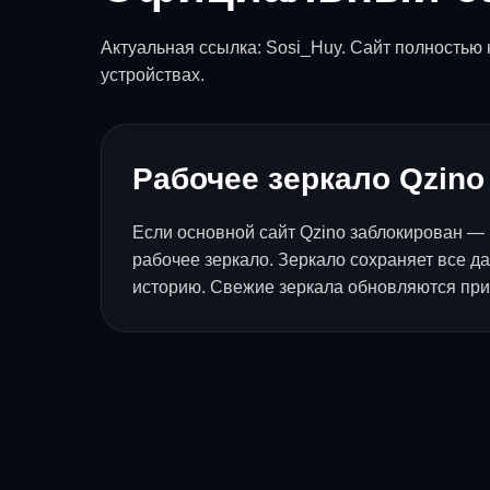
Актуальная ссылка: Sosi_Huy. Сайт полностью 
устройствах.
Рабочее зеркало Qzino
Если основной сайт Qzino заблокирован — 
рабочее зеркало. Зеркало сохраняет все да
историю. Свежие зеркала обновляются при