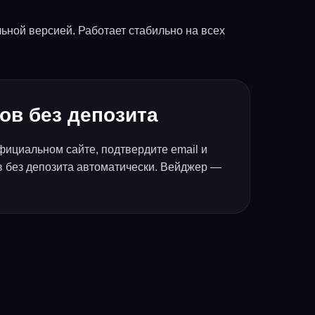
ьной версией. Работает стабильно на всех
ов без депозита
фициальном сайте, подтвердите email и
 без депозита автоматически. Вейджер —