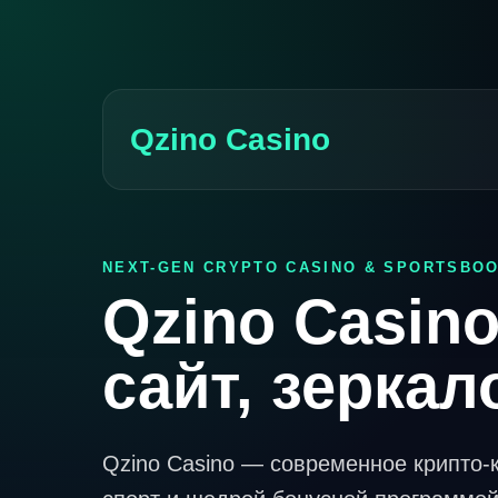
Qzino Casino
NEXT-GEN CRYPTO CASINO & SPORTSBO
Qzino Casi
сайт, зеркал
Qzino Casino — современное крипто-ка