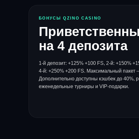
БОНУСЫ QZINO CASINO
Приветственны
на 4 депозита
1-й депозит: +125% +100 FS, 2-й: +150% +1
4-й: +250% +200 FS. Максимальный пакет 
Дополнительно доступны кэшбек до 40%, р
еженедельные турниры и VIP-подарки.