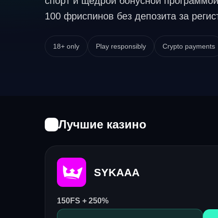
спорт и щедрой бонусной программой
100 фриспинов без депозита за регис
18+ only
Play responsibly
Crypto payments
Лучшие казино
SYKAAA
150FS + 250%