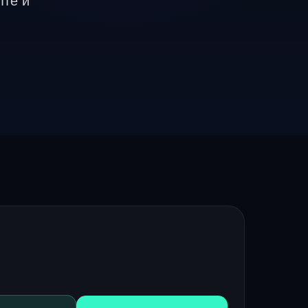
пте и