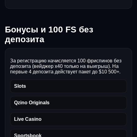
Бонусы и 100 FS без
депозита
За регистрацию начисляется 100 фриспинов без
депозита (вейджер x40 только на выигрыш). На
первые 4 депозита действует пакет до $10 500+.
Slots
Qzino Originals
Live Casino
Sportsbook