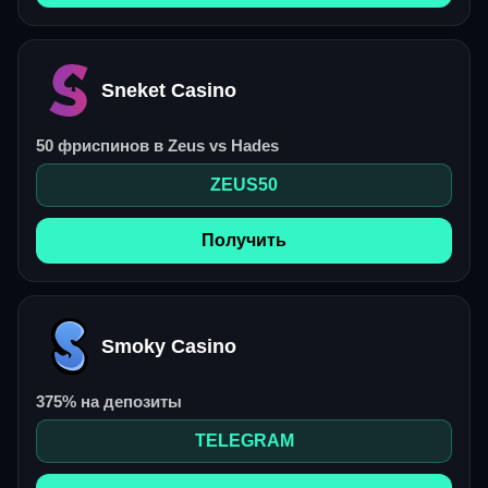
Sneket Casino
50 фриспинов в Zeus vs Hades
ZEUS50
Получить
Smoky Casino
375% на депозиты
TELEGRAM