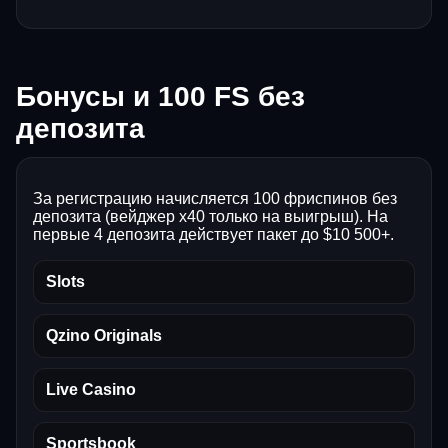
Бонусы и 100 FS без
депозита
За регистрацию начисляется 100 фриспинов без
депозита (вейджер x40 только на выигрыш). На
первые 4 депозита действует пакет до $10 500+.
Slots
Qzino Originals
Live Casino
Sportsbook