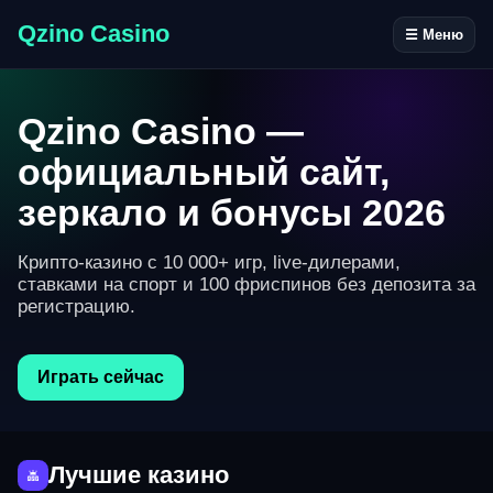
Qzino Casino
☰ Меню
Qzino Casino —
официальный сайт,
зеркало и бонусы 2026
Крипто-казино с 10 000+ игр, live-дилерами,
ставками на спорт и 100 фриспинов без депозита за
регистрацию.
Играть сейчас
Лучшие казино