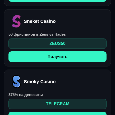
Sneket Casino
50 фриспинов в Zeus vs Hades
ZEUS50
Получить
Smoky Casino
375% на депозиты
TELEGRAM