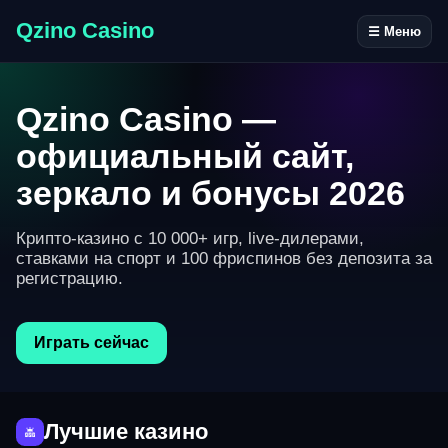
Qzino Casino
☰ Меню
Qzino Casino —
официальный сайт,
зеркало и бонусы 2026
Крипто-казино с 10 000+ игр, live-дилерами,
ставками на спорт и 100 фриспинов без депозита за
регистрацию.
Играть сейчас
Лучшие казино