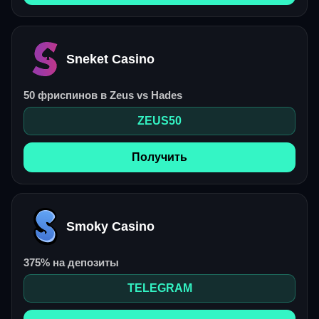
Sneket Casino
50 фриспинов в Zeus vs Hades
ZEUS50
Получить
Smoky Casino
375% на депозиты
TELEGRAM