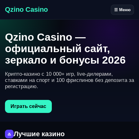
Qzino Casino
☰ Меню
Qzino Casino —
официальный сайт,
зеркало и бонусы 2026
Крипто-казино с 10 000+ игр, live-дилерами,
ставками на спорт и 100 фриспинов без депозита за
регистрацию.
Играть сейчас
Лучшие казино