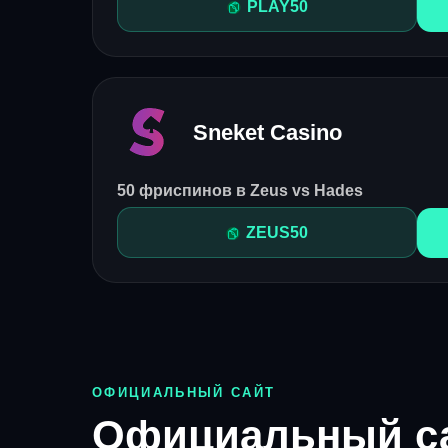
PLAY50
Sneket Casino
50 фриспинов в Zeus vs Hades
ZEUS50
ОФИЦИАЛЬНЫЙ САЙТ
Официальный са