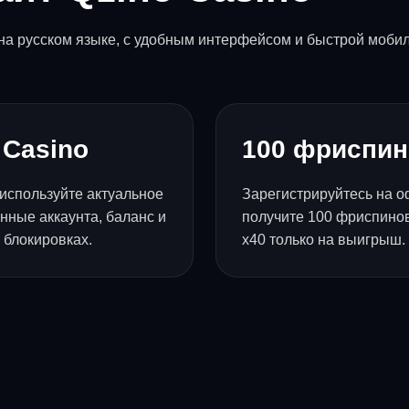
на русском языке, с удобным интерфейсом и быстрой мобил
 Casino
100 фриспин
используйте актуальное
Зарегистрируйтесь на о
нные аккаунта, баланс и
получите 100 фриспинов
 блокировках.
x40 только на выигрыш.