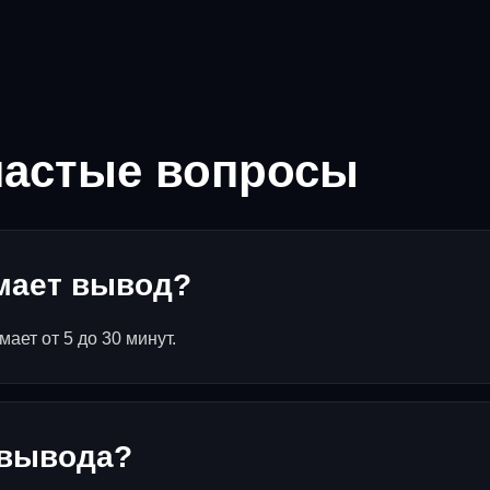
частые вопросы
мает вывод?
ает от 5 до 30 минут.
 вывода?