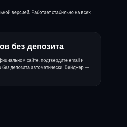
ьной версией. Работает стабильно на всех
ов без депозита
фициальном сайте, подтвердите email и
 без депозита автоматически. Вейджер —