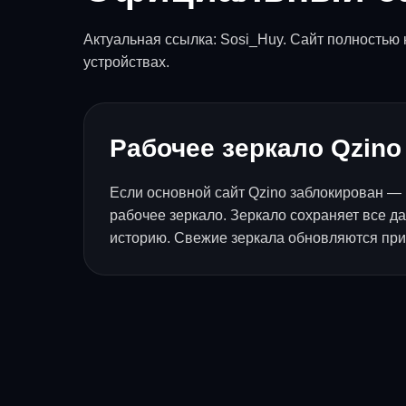
Актуальная ссылка: Sosi_Huy. Сайт полностью 
устройствах.
Рабочее зеркало Qzino
Если основной сайт Qzino заблокирован — 
рабочее зеркало. Зеркало сохраняет все да
историю. Свежие зеркала обновляются при