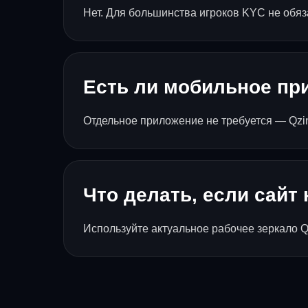
Нет. Для большинства игроков KYC не обяз
Есть ли мобильное пр
Отдельное приложение не требуется — Qzin
Что делать, если сайт
Используйте актуальное рабочее зеркало Q