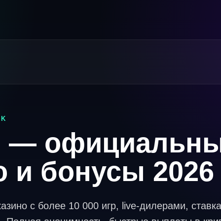
OK
no — официальн
о и бонусы 2026
зино с более 10 000 игр, live-дилерами, ставк