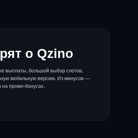
рят о Qzino
ые выплаты, большой выбор слотов,
ьную мобильную версию. Из минусов —
 на промо-бонусах.