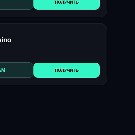
ПОЛУЧИТЬ
ino
AM
ПОЛУЧИТЬ