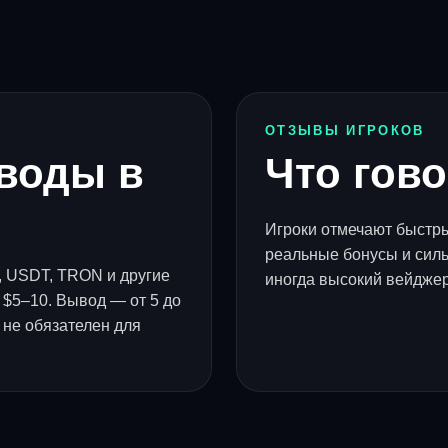
ОТЗЫВЫ ИГРОКОВ
воды в
Что гово
Игроки отмечают быстр
реальные бонусы и сил
n, USDT, TRON и другие
иногда высокий вейджер
$5–10. Вывод — от 5 до
 не обязателен для