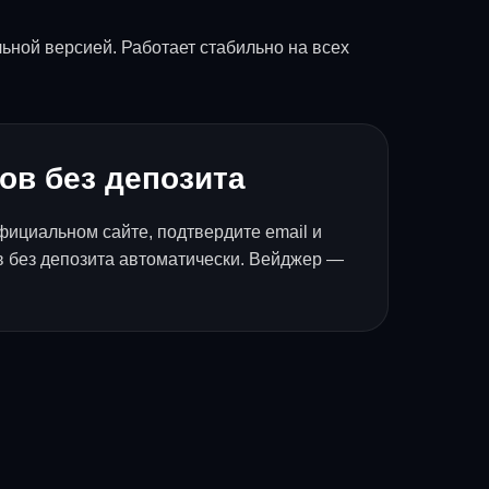
ьной версией. Работает стабильно на всех
ов без депозита
фициальном сайте, подтвердите email и
 без депозита автоматически. Вейджер —