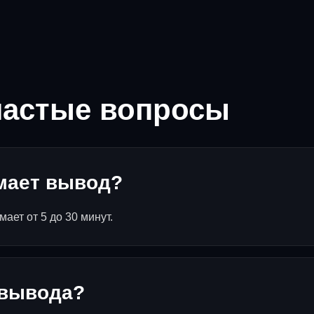
частые вопросы
мает вывод?
ает от 5 до 30 минут.
 вывода?