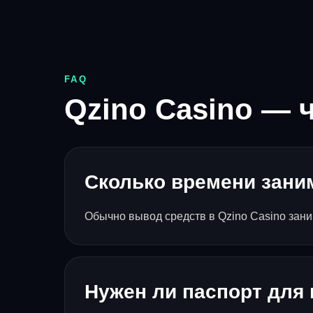
FAQ
Qzino Casino — 
Сколько времени зани
Обычно вывод средств в Qzino Casino заним
Нужен ли паспорт для