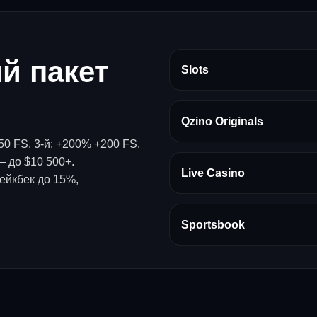
й пакет
Slots
Qzino Originals
50 FS, 3-й: +200% +200 FS,
— до $10 500+.
Live Casino
ейкбек до 15%,
Sportsbook