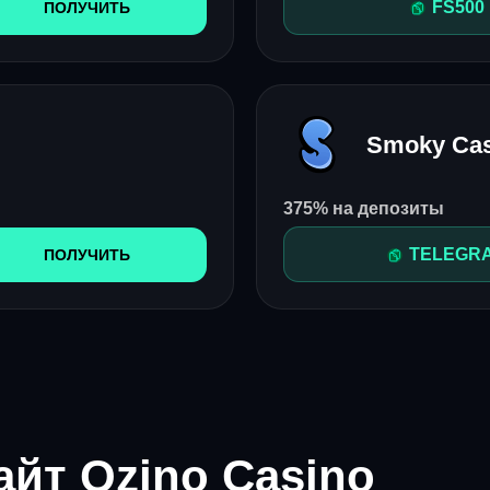
FS500
ПОЛУЧИТЬ
Smoky Cas
375% на депозиты
TELEGR
ПОЛУЧИТЬ
йт Qzino Casino