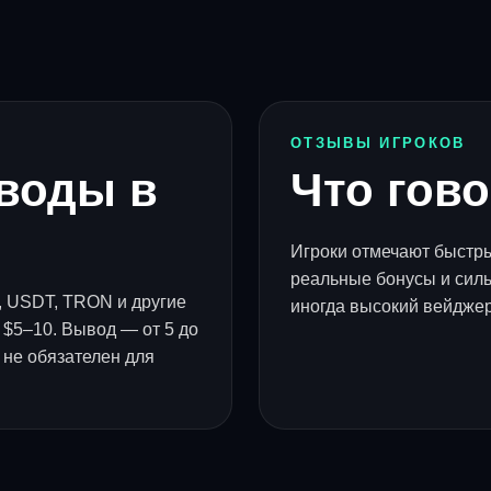
ОТЗЫВЫ ИГРОКОВ
воды в
Что гово
Игроки отмечают быстр
реальные бонусы и сил
n, USDT, TRON и другие
иногда высокий вейджер
$5–10. Вывод — от 5 до
 не обязателен для