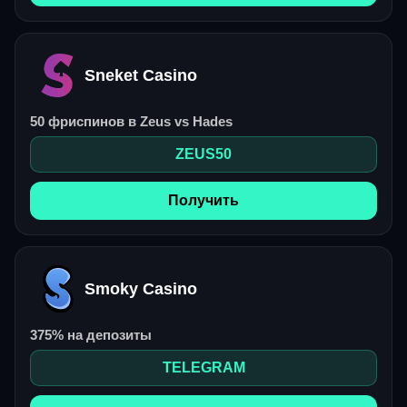
Sneket Casino
50 фриспинов в Zeus vs Hades
ZEUS50
Получить
Smoky Casino
375% на депозиты
TELEGRAM