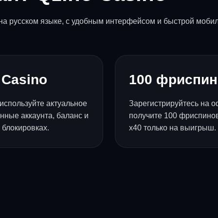
на русском языке, с удобным интерфейсом и быстрой мобил
 Casino
100 фриспин
используйте актуальное
Зарегистрируйтесь на о
нные аккаунта, баланс и
получите 100 фриспинов
 блокировках.
x40 только на выигрыш.