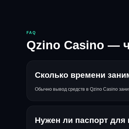
FAQ
Qzino Casino — 
Сколько времени зани
Обычно вывод средств в Qzino Casino заним
Нужен ли паспорт для