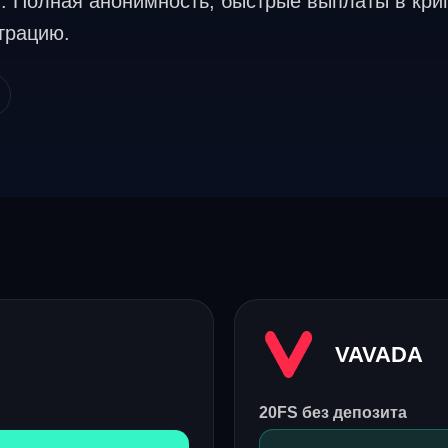
. Полная анонимность, быстрые выплаты в кри
трацию.
VAVADA
20FS без депозита