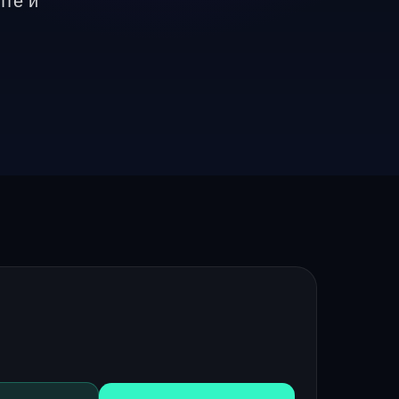
пте и