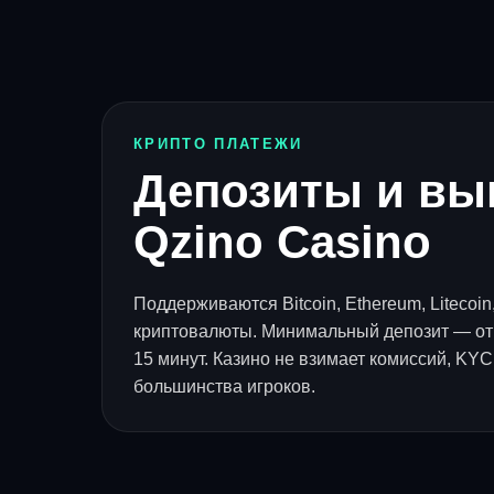
КРИПТО ПЛАТЕЖИ
Депозиты и вы
Qzino Casino
Поддерживаются Bitcoin, Ethereum, Litecoi
криптовалюты. Минимальный депозит — от 
15 минут. Казино не взимает комиссий, KYC
большинства игроков.