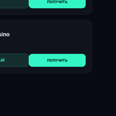
ПОЛУЧИТЬ
ino
AM
ПОЛУЧИТЬ