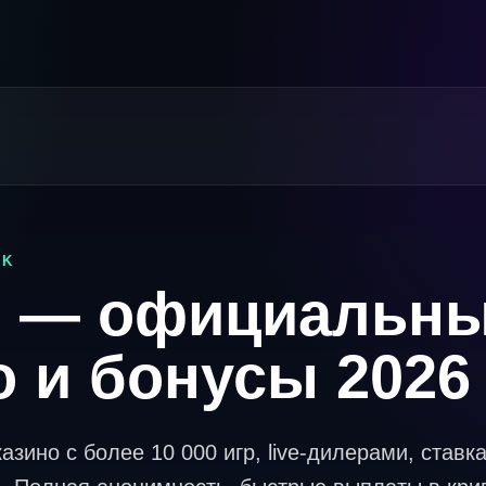
OK
no — официальн
о и бонусы 2026
зино с более 10 000 игр, live-дилерами, ставк