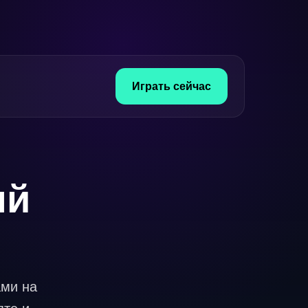
Играть сейчас
ый
ами на