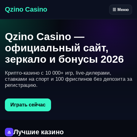
Qzino Casino
☰ Меню
Qzino Casino —
официальный сайт,
зеркало и бонусы 2026
Крипто-казино с 10 000+ игр, live-дилерами,
ставками на спорт и 100 фриспинов без депозита за
регистрацию.
Играть сейчас
Лучшие казино