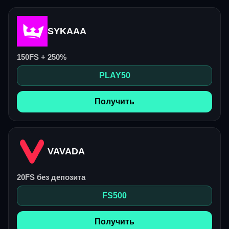
SYKAAA
150FS + 250%
PLAY50
Получить
VAVADA
20FS без депозита
FS500
Получить