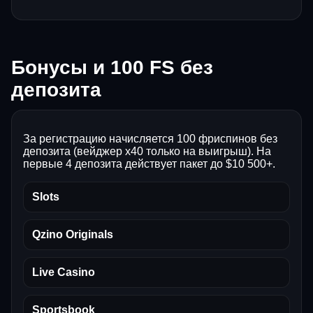
Бонусы и 100 FS без
депозита
За регистрацию начисляется 100 фриспинов без
депозита (вейджер x40 только на выигрыш). На
первые 4 депозита действует пакет до $10 500+.
Slots
Qzino Originals
Live Casino
Sportsbook