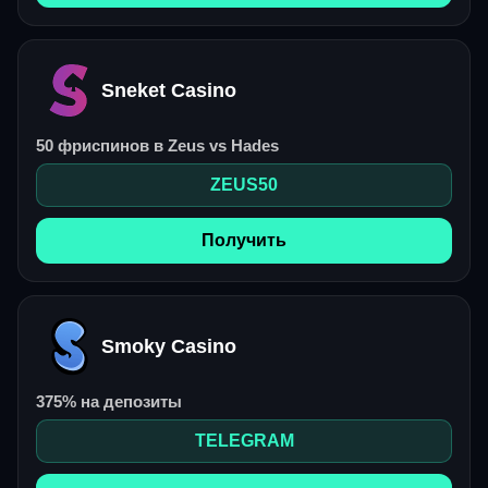
Sneket Casino
50 фриспинов в Zeus vs Hades
ZEUS50
Получить
Smoky Casino
375% на депозиты
TELEGRAM