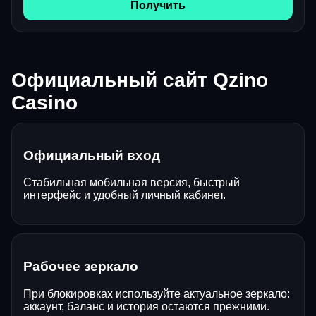
Получить
Официальный сайт Qzino
Casino
Официальный вход
Стабильная мобильная версия, быстрый
интерфейс и удобный личный кабинет.
Рабочее зеркало
При блокировках используйте актуальное зеркало:
аккаунт, баланс и история остаются прежними.