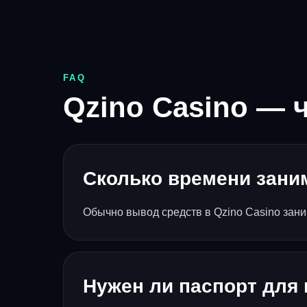
FAQ
Qzino Casino — 
Сколько времени зани
Обычно вывод средств в Qzino Casino заним
Нужен ли паспорт для