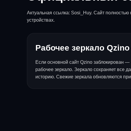
Актуальная ссылка: Sosi_Huy. Сайт полностью 
устройствах.
Рабочее зеркало Qzino
Если основной сайт Qzino заблокирован — 
рабочее зеркало. Зеркало сохраняет все да
историю. Свежие зеркала обновляются при