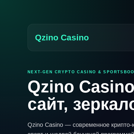
Qzino Casino
NEXT-GEN CRYPTO CASINO & SPORTSBO
Qzino Casi
сайт, зеркал
Qzino Casino — современное крипто-ка