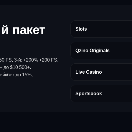
й пакет
Slots
Qzino Originals
50 FS, 3-й: +200% +200 FS,
— до $10 500+.
Live Casino
ейкбек до 15%,
Sportsbook