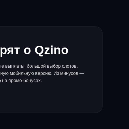
рят о Qzino
ые выплаты, большой выбор слотов,
ьную мобильную версию. Из минусов —
 на промо-бонусах.