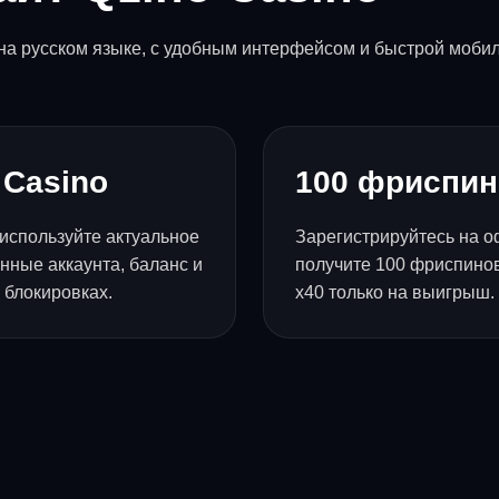
на русском языке, с удобным интерфейсом и быстрой мобил
 Casino
100 фриспин
используйте актуальное
Зарегистрируйтесь на о
нные аккаунта, баланс и
получите 100 фриспинов
 блокировках.
x40 только на выигрыш.