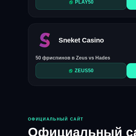
PLAY50
Sneket Casino
50 фриспинов в Zeus vs Hades
ZEUS50
ОФИЦИАЛЬНЫЙ САЙТ
Официальный са