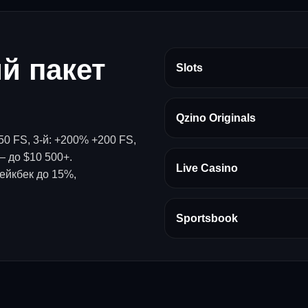
й пакет
Slots
Qzino Originals
50 FS, 3-й: +200% +200 FS,
— до $10 500+.
Live Casino
ейкбек до 15%,
Sportsbook