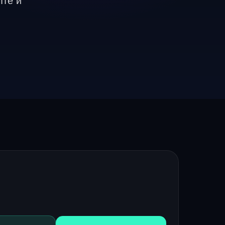
пте и