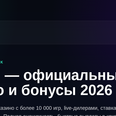
OK
no — официальн
о и бонусы 2026
зино с более 10 000 игр, live-дилерами, ставк