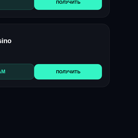
ПОЛУЧИТЬ
ino
AM
ПОЛУЧИТЬ