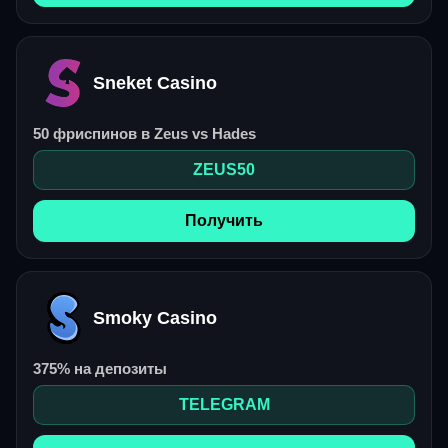
Sneket Casino
50 фриспинов в Zeus vs Hades
ZEUS50
Получить
Smoky Casino
375% на депозиты
TELEGRAM