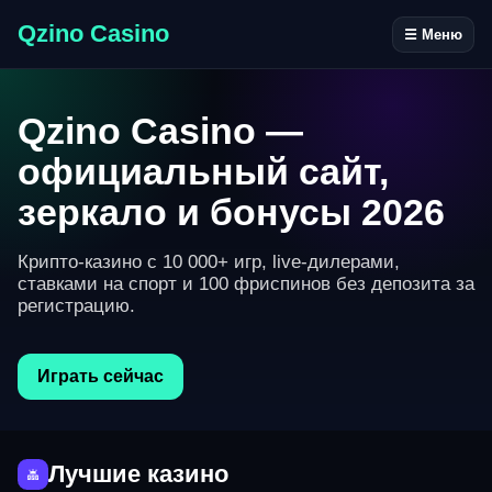
Qzino Casino
☰ Меню
Qzino Casino —
официальный сайт,
зеркало и бонусы 2026
Крипто-казино с 10 000+ игр, live-дилерами,
ставками на спорт и 100 фриспинов без депозита за
регистрацию.
Играть сейчас
Лучшие казино