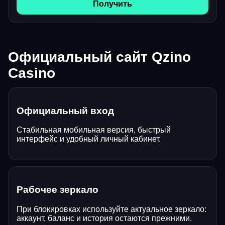
Получить
Официальный сайт Qzino
Casino
Официальный вход
Стабильная мобильная версия, быстрый
интерфейс и удобный личный кабинет.
Рабочее зеркало
При блокировках используйте актуальное зеркало:
аккаунт, баланс и история остаются прежними.