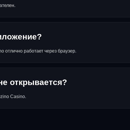
ателен.
иложение?
o отлично работает через браузер.
 не открывается?
zino Casino.