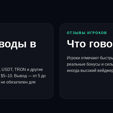
ОТЗЫВЫ ИГРОКОВ
воды в
Что гово
Игроки отмечают быстр
реальные бонусы и сил
n, USDT, TRON и другие
иногда высокий вейджер
$5–10. Вывод — от 5 до
 не обязателен для