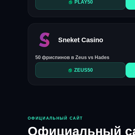
PLAY50
Sneket Casino
50 фриспинов в Zeus vs Hades
ZEUS50
ОФИЦИАЛЬНЫЙ САЙТ
Официальный са