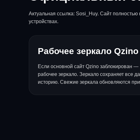
Актуальная ссылка: Sosi_Huy. Сайт полностью 
устройствах.
Рабочее зеркало Qzino
Если основной сайт Qzino заблокирован — 
рабочее зеркало. Зеркало сохраняет все да
историю. Свежие зеркала обновляются при